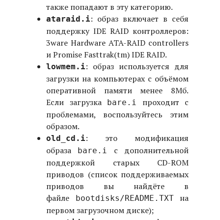
также попадают в эту категорию.
: образ включает в себя
ataraid.i
поддержку IDE RAID контроллеров:
3ware Hardware ATA-RAID controllers
и Promise Fasttrak(tm) IDE RAID.
: образ используется для
lowmem.i
загрузки на компьютерах с объёмом
оперативной памяти менее 8Мб.
Если загрузка
проходит с
bare.i
проблемами, воспользуйтесь этим
образом.
: это модификация
old_cd.i
образа
с дополнительной
bare.i
поддержкой старых CD-ROM
приводов (список поддерживаемых
приводов вы найдёте в
файле
на
bootdisks/README.TXT
первом загрузочном диске);