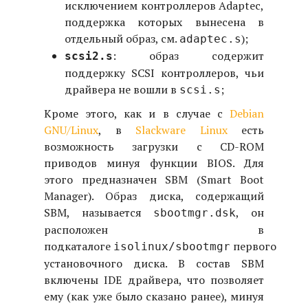
исключением контроллеров Adaptec,
поддержка которых вынесена в
отдельный образ, см.
);
adaptec.s
: образ содержит
scsi2.s
поддержку SCSI контроллеров, чьи
драйвера не вошли в
;
scsi.s
Кроме этого, как и в случае с
Debian
GNU/Linux
, в
Slackware Linux
есть
возможность загрузки с CD-ROM
приводов минуя функции BIOS. Для
этого предназначен SBM (Smart Boot
Manager). Образ диска, содержащий
SBM, называется
, он
sbootmgr.dsk
расположен в
подкаталоге
первого
isolinux/sbootmgr
установочного диска. В состав SBM
включены IDE драйвера, что позволяет
ему (как уже было сказано ранее), минуя