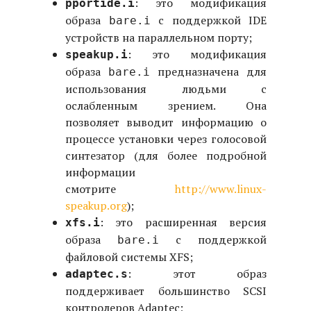
: это модификация
pportide.i
образа
с поддержкой IDE
bare.i
устройств на параллельном порту;
: это модификация
speakup.i
образа
предназначена для
bare.i
использования людьми с
ослабленным зрением. Она
позволяет выводит информацию о
процессе установки через голосовой
синтезатор (для более подробной
информации
смотрите
http://www.linux-
speakup.org
);
: это расширенная версия
xfs.i
образа
с поддержкой
bare.i
файловой системы XFS;
: этот образ
adaptec.s
поддерживает большинство SCSI
контролеров Adaptec;