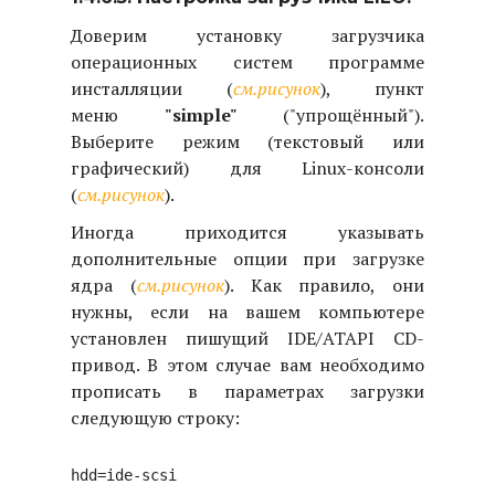
Доверим установку загрузчика
операционных систем программе
инсталляции (
см.рисунок
), пункт
меню
"simple"
("упрощённый").
Выберите режим (текстовый или
графический) для Linux-консоли
(
см.рисунок
).
Иногда приходится указывать
дополнительные опции при загрузке
ядра (
см.рисунок
). Как правило, они
нужны, если на вашем компьютере
установлен пишущий IDE/ATAPI CD-
привод. В этом случае вам необходимо
прописать в параметрах загрузки
следующую строку: