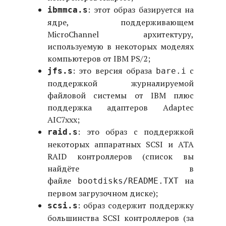
: этот образ базируется на
ibmmca.s
ядре, поддерживающем
MicroChannel архитектуру,
используемую в некоторых моделях
компьютеров от IBM PS/2;
: это версия образа
с
jfs.s
bare.i
поддержкой журналируемой
файловой системы от IBM плюс
поддержка адаптеров Adaptec
AIC7xxx;
: это образ с поддержкой
raid.s
некоторых аппаратных SCSI и ATA
RAID контроллеров (список вы
найдёте в
файле
на
bootdisks/README.TXT
первом загрузочном диске);
: образ содержит поддержку
scsi.s
большинства SCSI контроллеров (за