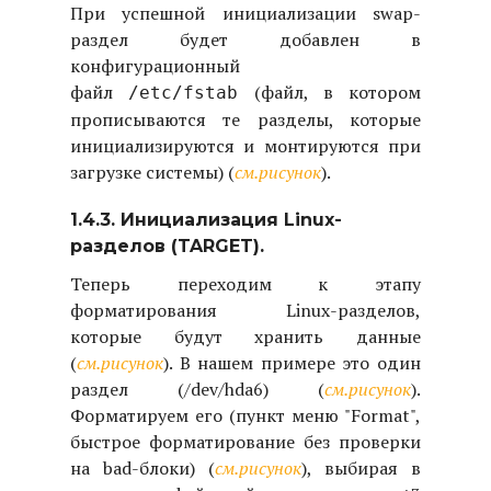
При успешной инициализации swap-
раздел будет добавлен в
конфигурационный
файл
(файл, в котором
/etc/fstab
прописываются те разделы, которые
инициализируются и монтируются при
загрузке системы) (
см.рисунок
).
1.4.3. Инициализация Linux-
разделов (TARGET).
Теперь переходим к этапу
форматирования Linux-разделов,
которые будут хранить данные
(
см.рисунок
). В нашем примере это один
раздел (/dev/hda6) (
см.рисунок
).
Форматируем его (пункт меню "Format",
быстрое форматирование без проверки
на bad-блоки) (
см.рисунок
), выбирая в