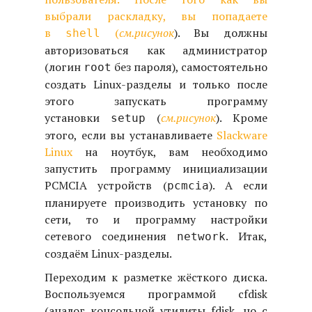
выбрали раскладку, вы попадаете
в
(
см.рисунок
). Вы должны
shell
авторизоваться как администратор
(логин
без пароля), самостоятельно
root
создать Linux-разделы и только после
этого запускать программу
установки
(
см.рисунок
). Кроме
setup
этого, если вы устанавливаете
Slackware
Linux
на ноутбук, вам необходимо
запустить программу инициализации
PCMCIA устройств (
). А если
pcmcia
планируете производить установку по
сети, то и программу настройки
сетевого соединения
. Итак,
network
создаём Linux-разделы.
Переходим к разметке жёсткого диска.
Воспользуемся программой cfdisk
(аналог консольной утилиты fdisk, но с