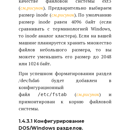
качестве файловой системы ext3
(
см.рисунок
). Предварительно выбираем
размер inode (
см.рисунок
). По умолчанию
размер inode равен 4096 байт (если
сравнивать с терминологией Windows,
то inode аналог кластера). Если на вашей
машине планируется хранить множество
файлов небольшого размера, то вы
можете уменьшить его размер до 2048
или 1024 байт.
При успешном форматировании раздел
/dev/hda6 будет добавлен в
конфигурационный
файл
(
см.рисунок
) и
/etc/fstab
примонтирован к корню файловой
системы.
1.4.3.1 Конфигурирование
DOS/Windows разделов.