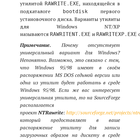
утилитой
, находящейся в
RAWRITE.EXE
подкаталоге
первого
bootdisk
установочного диска. Варианты утилиты
для Windows NT/XP
называются
и
с
RAWRITENT.EXE
RAWRITEXP.EXE
Примечание.
Почему отсутствует
универсальный вариант для Windows?
Непонятно. Возможно, это связано с тем,
что Windows 95/98 имеют в своём
распоряжении MS DOS седьмой версии или
одна из утилит будет работать в среде
Windows 95/98. Если же вас интересует
универсальная утилита, то на SourceForge
располагается
проект
NTRawrite
:
http://sourceforge.net/projects/ntr
который предоставляет в ваше
распоряжение утилиту для записи
загрузочных образов на дискету в среде