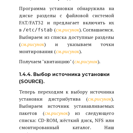
Программа установки обнаружила на
диске разделы с файловой системой
FAT/FAT32 и предлагает включить их
в
(
см.рисунок
). Соглашаемся.
/etc/fstab
Выбираем из списка доступные разделы
(
см.рисунок
) и указываем точки
монтирования (
см.рисунок
).
Получаем "квитанцию" (
см.рисунок
).
1.4.4. Выбор источника установки
(SOURCE).
Теперь переходим к выбору источника
установки дистрибутива (
см.рисунок
).
Выбираем источник устанавливаемых
пакетов (
см.рисунок
) из следующего
списка: CD-ROM, жёсткий диск, NFS или
смонтированный каталог. Наш