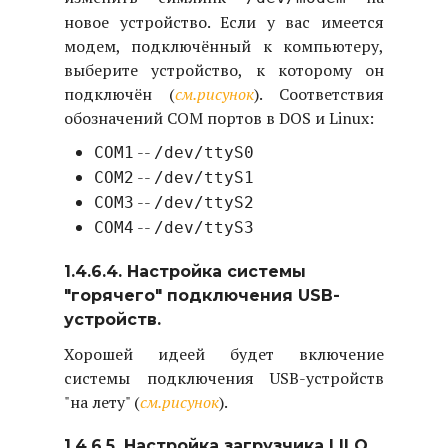
новое устройство. Если у вас имеется
модем, подключённый к компьютеру,
выберите устройство, к которому он
подключён (
см.рисунок
). Соответствия
обозначений COM портов в DOS и Linux:
--
COM1
/dev/ttyS0
--
COM2
/dev/ttyS1
--
COM3
/dev/ttyS2
--
COM4
/dev/ttyS3
1.4.6.4. Настройка системы
"горячего" подключения USB-
устройств.
Хорошей идеей будет включение
системы подключения USB-устройств
"на лету" (
см.рисунок
).
1.4.6.5. Настройка загрузчика LILO.