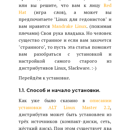
или вы решите, что вам к лицу
Red
Hat
(игра слов), а может вы
предпочитаете "Linux для гедонистов" и
вам нравится
Mandrake Linux
. (пожимая
плечами) Своя рука владыка. Но человек
существо странное и если вам захочется
"странного", то пусть эта статья поможет
вам разобраться с установкой и
настройкой самого старого из
дистрибутивов Linux, Slackware. :-)
Перейдём к установке.
1.1. Способ и начало установки.
Как уже было сказано в
описании
установки ALT Linux Master 2.2
,
дистрибутив может быть установлен из
трёх источников (компакт-диски, сеть,
жёсткий диск). При этом существует два