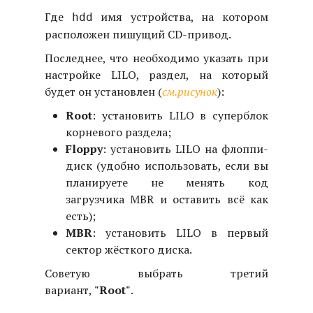
Где
имя устройства, на котором
hdd
расположен пишущий CD-привод.
Последнее, что необходимо указать при
настройке LILO, раздел, на который
будет он установлен (
см.рисунок
):
Root
: установить LILO в суперблок
корневого раздела;
Floppy
: установить LILO на флоппи-
диск (удобно использовать, если вы
планируете не менять код
загрузчика MBR и оставить всё как
есть);
MBR
: установить LILO в первый
сектор жёсткого диска.
Советую выбрать третий
вариант,
"Root"
.