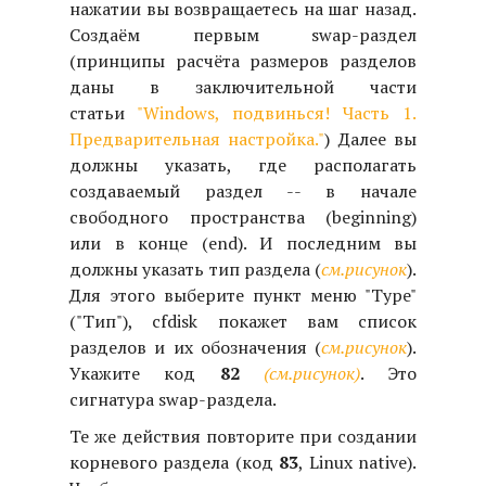
нажатии вы возвращаетесь на шаг назад.
Создаём первым swap-раздел
(принципы расчёта размеров разделов
даны в заключительной части
статьи
"Windows, подвинься! Часть 1.
Предварительная настройка."
) Далее вы
должны указать, где располагать
создаваемый раздел -- в начале
свободного пространства (beginning)
или в конце (end). И последним вы
должны указать тип раздела (
см.рисунок
).
Для этого выберите пункт меню "Type"
("Тип"), cfdisk покажет вам список
разделов и их обозначения (
см.рисунок
).
Укажите код
82
(см.рисунок)
. Это
сигнатура swap-раздела.
Те же действия повторите при создании
корневого раздела (код
83
, Linux native).