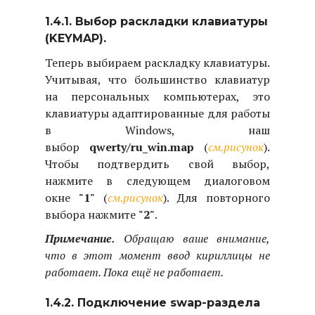
1.4.1. Выбор раскладки клавиатуры
(KEYMAP).
Теперь выбираем раскладку клавиатуры.
Учитывая, что большинство клавиатур
на персональных компьютерах, это
клавиатуры адаптированные для работы
в Windows, наш
выбор
qwerty/ru_win.map
(
см.рисунок
).
Чтобы подтвердить свой выбор,
нажмите в следующем диалоговом
окне
"1"
(
см.рисунок
). Для повторного
выбора нажмите
"2"
.
Примечание.
Обращаю ваше внимание,
что в этот момент ввод кириллицы не
работает. Пока ещё не работает.
1.4.2. Подключение swap-раздела