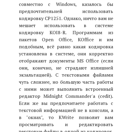
совместно с Windows, казалось бы
предпочтительней использовать
кодировку CP1251. Однако, ничто вам не
мешает использовать в системе
кодировку KOI8-R. Программам из
пакетов Open Office, KOffice и им
подобным, всё равно какая кодировка
установлена в системе, они корректно
отображают документы MS Office (если
они, конечно, не страдают излишней
экзальтацией). С текстовыми файлами
чуть сложнее, но большую часть работы
с ними может выполнить встроенный
редактор Midnight Commander'а (cedit).
Если же вы предпочитаете работать с
текстовой информацией не в консоли, а
в "окнах", то KWrite позволит вам
просматривать и редактировать
текстовые файлы в одной из кодировок.