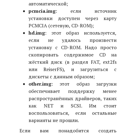
автоматической;
pcmcia.img
: если источник
установки доступен через карту
PCMCIA (сетевую, CD-ROM);
hd.img
: этот образ используется,
если не удалось произвести
установку с CD-ROM. Надо просто
скопировать содержимое CD на
жёсткий диск (в раздел FAT, ext2fs
или ReiserFS), и загрузиться с
дискеты с данным образом;
other.img
: этот образ загрузки
обеспечивает поддержку менее
распространённых драйверов, таких
как NET и SCSI. Им стоит
воспользоваться, если остальные
варианты не прошли.
Если вам понадобится создать