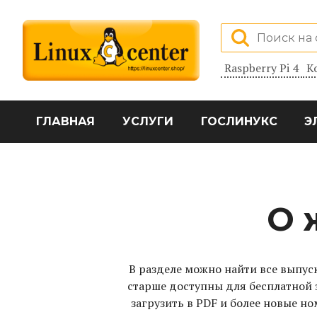
Raspberry Pi 4
К
ГЛАВНАЯ
УСЛУГИ
ГОСЛИНУКС
Э
Архив журнала LinuxFor
О 
В разделе можно найти все выпуск
старше доступны для бесплатной 
загрузить в PDF и более новые н