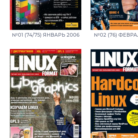
№01 (74/75) ЯНВАРЬ 2006
№02 (76) ФЕВРА