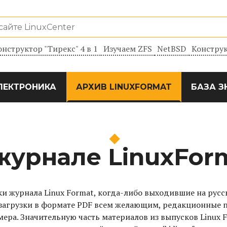
онструктор "Тирекс" 4 в 1
Изучаем ZFS
NetBSD
Конструк
ЛЕКТРОНИКА
АРХИВ LINUXFORMAT
БАЗА З
mat
журнале LinuxFor
и журнала Linux Format, когда-либо выходившие на русс
загрузки в формате PDF всем желающим, редакционные 
омера. Значительную часть материалов из выпусков Linux 