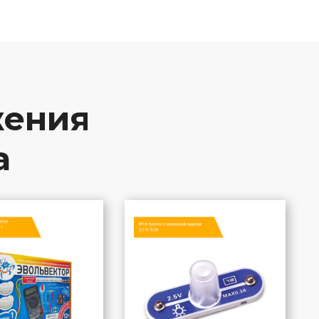
жения
а