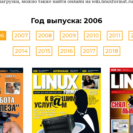
загрузки, можно также найти онлайн на wiki.linuxformat.ru
Год выпуска: 2006
06
2007
2008
2009
2010
2011
2014
2015
2016
2017
2018