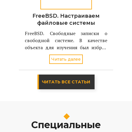
FreeBSD. Настраиваем
файловые системы
FreeBSD. Свободные записки о
свободной системе. В качестве
объекта для изучения был избран
однодисковый вариант FreeBSD
Читать далее
стабильной версии - 4.2
ЧИТАТЬ ВСЕ СТАТЬИ
Специальные