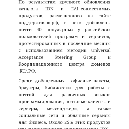
По результатам крупного обновления
каталога IDN и EAI-совместимых
продуктов, размещенного на сайте
поддерживаю.рф, в него добавлены
почти 40 популярных у российских
пользователей программ и сервисов,
протестированных в последние месяцы
с использованием методик U
niversal
A
cceptance
S
teering
G
roup
и
Координационного центра доменов
.RU/.РФ.
Среди добавленных – офисные пакеты,
браузеры, библиотеки для работы с
почтой для различных языков
программирования, почтовые клиенты и
серверы, мессенджеры, а также
социальные сети и облачные сервисы
для бизнеса. Около 25% этих продуктов