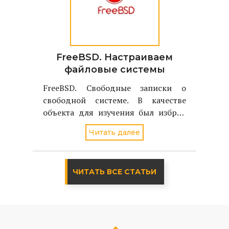
FreeBSD. Настраиваем
файловые системы
FreeBSD. Свободные записки о
свободной системе. В качестве
объекта для изучения был избран
однодисковый вариант FreeBSD
Читать далее
стабильной версии - 4.2
ЧИТАТЬ ВСЕ СТАТЬИ