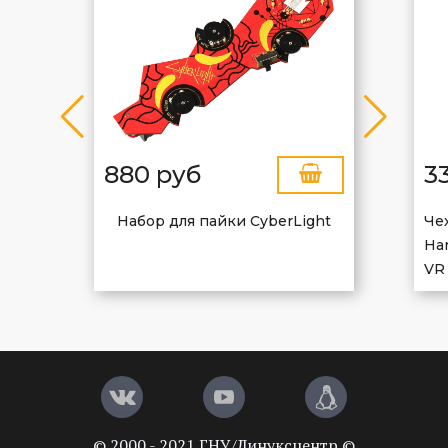
880 руб
3
Набор для пайки CyberLight
Че
Har
VR
© 2000 - 2021 ГНУ/Линуксцентр ©