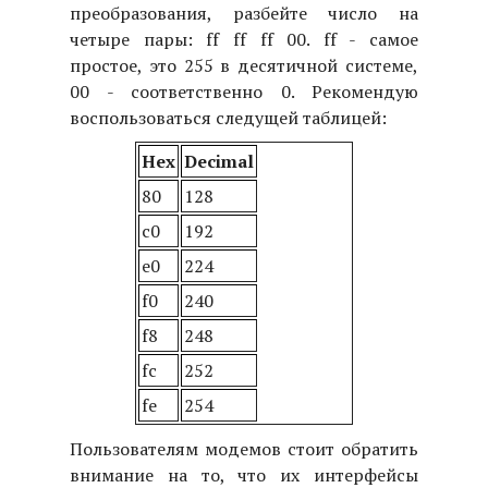
преобразования, разбейте число на
четыре пары: ff ff ff 00. ff - самое
простое, это 255 в десятичной системе,
00 - соответственно 0. Рекомендую
воспользоваться следущей таблицей:
Hex
Decimal
80
128
c0
192
e0
224
f0
240
f8
248
fc
252
fe
254
Пользователям модемов стоит обратить
внимание на то, что их интерфейсы