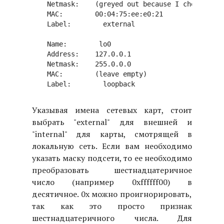
Netmask:    (greyed out because I checked Dyn
MAC:        00:04:75:ee:e0:21

Label:        external

Name:        lo0

Address:    127.0.0.1

Netmask:    255.0.0.0

MAC:        (leave empty)

Указывая имена сетевых карт, стоит
выбрать "external" для внешней и
"internal" для карты, смотрящей в
локальную сеть. Если вам необходимо
указать маску подсети, то ее необходимо
преобразовать шестнадцатеричное
число (например 0xffffff00) в
десятичное. 0x можно проигнорировать,
так как это просто признак
шестнадцатеричного числа. Для