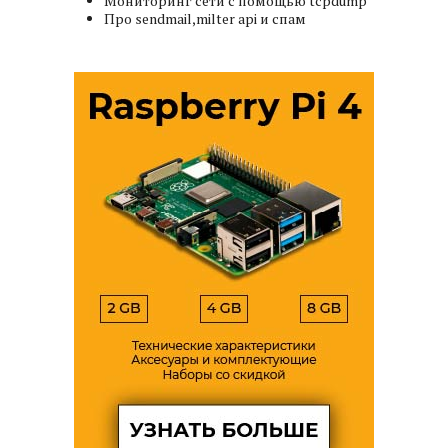
Мониторинг сети с помощью tcpdump
Про sendmail,milter api и спам