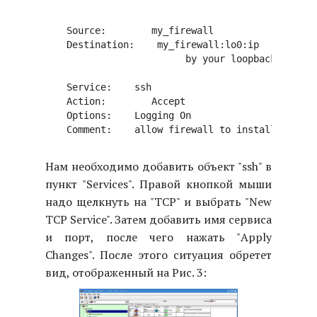
Source:        my_firewall

Destination:    my_firewall:lo0:ip    (you'l
                     by your loopback object)
Service:    ssh

Action:        Accept

Options:    Logging On

Нам необходимо добавить объект "ssh" в
пункт "Services". Правой кнопкой мыши
надо щелкнуть на "TCP" и выбрать "New
TCP Service". Затем добавить имя сервиса
и порт, после чего нажать "Apply
Changes". После этого ситуация обретет
вид, отображенный на Рис. 3: