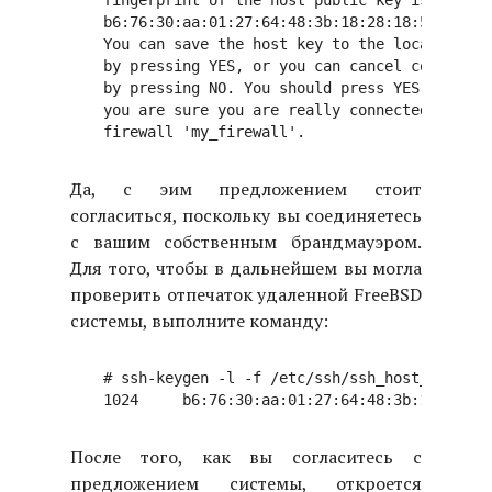
fingerprint of the host public key is: "

b6:76:30:aa:01:27:64:48:3b:18:28:18:5b:c9:ae:
You can save the host key to the local databa
by pressing YES, or you can cancel connection
by pressing NO. You should press YES only if

you are sure you are really connected to the 
Да, с эим предложением стоит
согласиться, поскольку вы соединяетесь
с вашим собственным брандмауэром.
Для того, чтобы в дальнейшем вы могла
проверить отпечаток удаленной FreeBSD
системы, выполните команду:
# ssh-keygen -l -f /etc/ssh/ssh_host_dsa_key.
После того, как вы согласитесь с
предложением системы, откроется