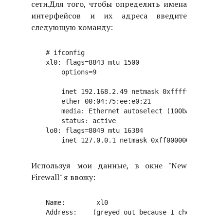
сети.
Для того, чтобы определить имена
интерфейсов и их адреса введите
следующую команду:
# ifconfig

xl0: flags=8843
 mtu 1500

    options=9
    inet 192.168.2.49 netmask 0xffffff00 bro
    ether 00:04:75:ee:e0:21

    media: Ethernet autoselect (100baseTX 
)

    status: active

lo0: flags=8049
 mtu 16384

Используя мои данные, в окне "New
Firewall" я ввожу:
Name:        xl0

Address:    (greyed out because I checked Dyn