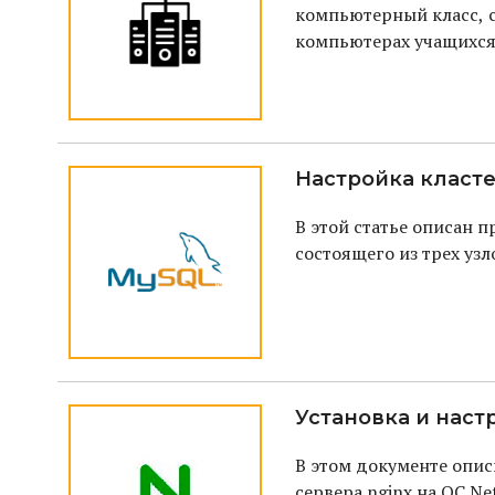
компьютерный класс, 
компьютерах учащихся
мощности последние?
Настройка класт
В этой статье описан 
состоящего из трех узл
Установка и наст
В этом документе опис
сервера nginx на ОС Net