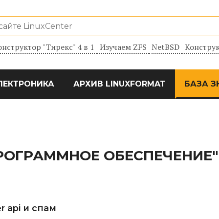
онструктор "Тирекс" 4 в 1
Изучаем ZFS
NetBSD
Конструк
ЛЕКТРОНИКА
АРХИВ LINUXFORMAT
БАЗА З
ПРОГРАММНОЕ ОБЕСПЕЧЕНИЕ"
r api и спам