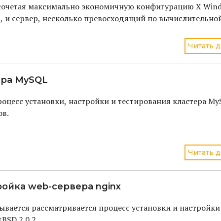
сочетая максимально экономичную конфигурацию X Win
, и сервер, несколько превосходящий по вычислительно
Читать д
ера MySQL
процесс установки, настройки и тестирования кластера My
ов.
Читать д
ройка web-сервера nginx
ывается рассматривается процесс установки и настройки
BSD 2.0.2.