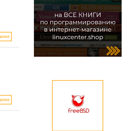
алее
алее