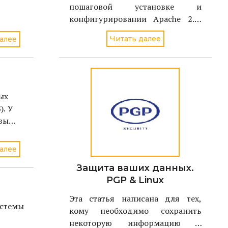
пошаговой установке и
конфигурировании Apache 2.0,
чтобы снизить риск
Читать далее
алее
неавторизованного доступа или
успешного взлома в случае
применения новой уязвимости,
обнаруженной в Apache Web
сервере. В результате, можно
ых
будет пользовать
). У
 вы
алее
Защита ваших данных.
PGP & Linux
Эта статья написана для тех,
истемы
кому необходимо сохранить
некоторую информацию в