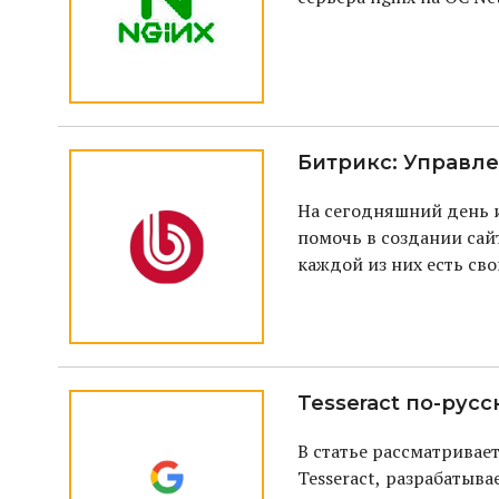
Битрикс: Управл
На сегодняшний день и
помочь в создании сай
каждой из них есть сво
познакомитесь с одн
Tesseract по-русс
В статье рассматривае
Tesseract, разрабатыва