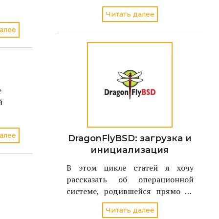
секрете и кто пока не решил как
Читать далее
это сделать....
алее
е
й
алее
DragonFlyBSD: загрузка и
инициализация
В этом цикле статей я хочу
рассказать об операционной
системе, родившейся прямо на
наших глазах - летом 2004 года.
Читать далее
Имя ей - DragonFlyBSD, и являет