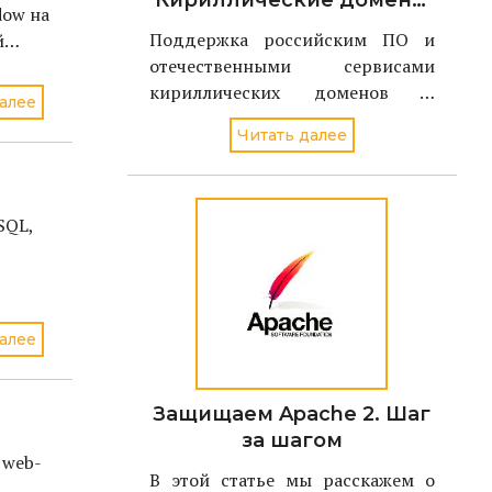
Кириллические домены
dow на
должны
Поддержка российским ПО и
й
поддерживаться в
отечественными сервисами
российском ПО и
кириллических доменов и
алее
сервисах
адресов электронной почты
Читать далее
станет ключевой задачей
проекта Поддерживаю.РФ в 2021
году. По словам директора
Координационного центра
SQL,
доменов .RU/.РФ Андрея
Воробьева, национальный дом
алее
Защищаем Apache 2. Шаг
за шагом
 web-
В этой статье мы расскажем о