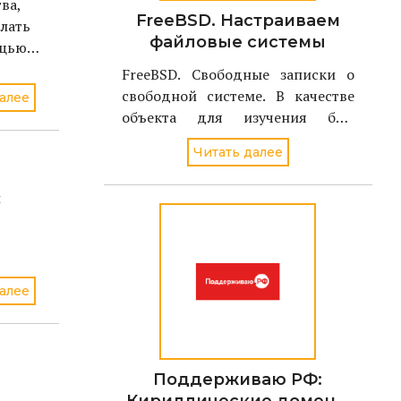
ва,
FreeBSD. Настраиваем
лать
файловые системы
ощью
FreeBSD. Свободные записки о
свободной системе. В качестве
алее
объекта для изучения был
избран однодисковый вариант
Читать далее
FreeBSD стабильной версии - 4.2
и
алее
Поддерживаю РФ: